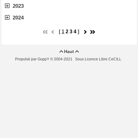
2023
2024
[
1
2
3
4
]
Haut


Propulsé par GuppY
© 2004-2021
Sous Licence Libre CeCILL