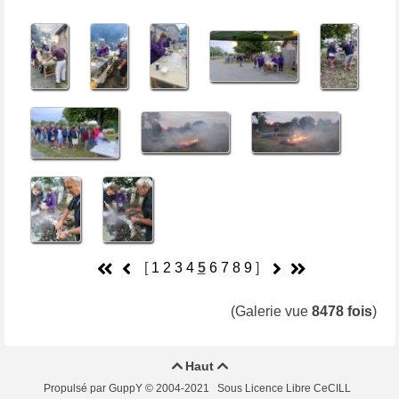
[
1
2
3
4
5
6
7
8
9
]
(Galerie vue
8478 fois
)
Haut


Propulsé par GuppY
© 2004-2021
Sous Licence Libre CeCILL