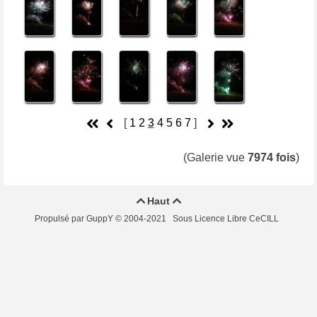
[
1
2
3
4
5
6
7
]
(Galerie vue
7974 fois
)
Haut


Propulsé par GuppY
© 2004-2021
Sous Licence Libre CeCILL