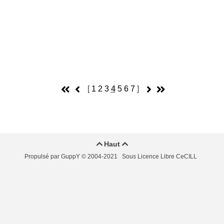
[
1
2
3
4
5
6
7
]
Haut


Propulsé par GuppY
© 2004-2021
Sous Licence Libre CeCILL