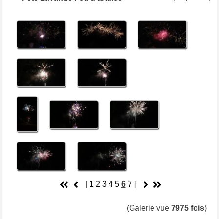
[
1
2
3
4
5
6
7
]
(Galerie vue
7975 fois
)