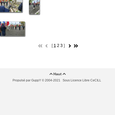
[
1
2
3
]
Haut


Propulsé par GuppY
© 2004-2021
Sous Licence Libre CeCILL