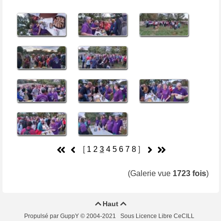
[
1
2
3
4
5
6
7
8
]
(Galerie vue
1723 fois
)
Haut


Propulsé par GuppY
© 2004-2021
Sous Licence Libre CeCILL