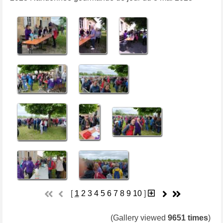
[
1
2
3
4
5
6
7
8
9
10
]
(Gallery viewed
9651 times
)