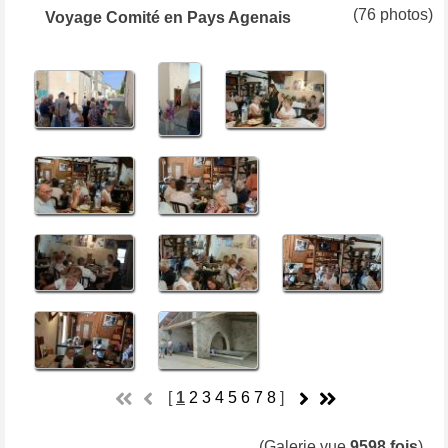
(76 photos)
Voyage Comité en Pays Agenais
[
1
2
3
4
5
6
7
8
]
(Galerie vue
9598 fois
)