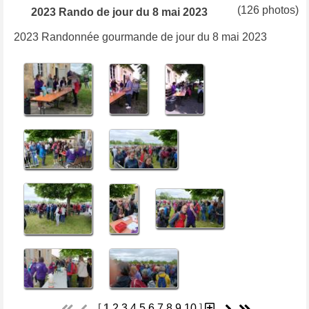
(126 photos)
2023 Rando de jour du 8 mai 2023
2023 Randonnée gourmande de jour du 8 mai 2023
[
1
2
3
4
5
6
7
8
9
10
]