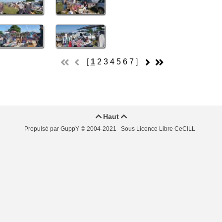
[
1
2
3
4
5
6
7
]
Haut


Propulsé par GuppY
© 2004-2021
Sous Licence Libre CeCILL