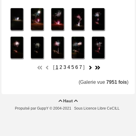
[
1
2
3
4
5
6
7
]
(Galerie vue
7951 fois
)
Haut


Propulsé par GuppY
© 2004-2021
Sous Licence Libre CeCILL