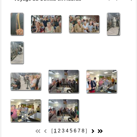
[
1
2
3
4
5
6
7
8
]