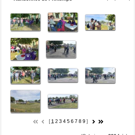
[
1
2
3
4
5
6
7
8
9
]