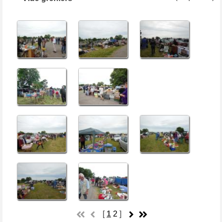
[
1
2
]