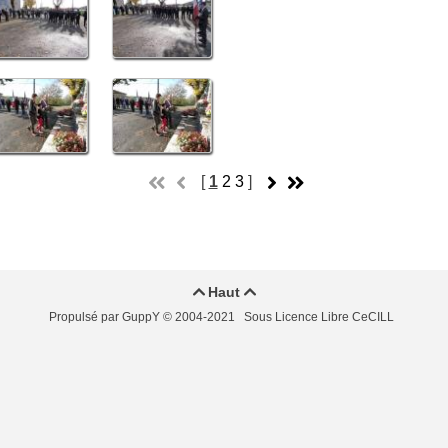
[
1
2
3
]
Haut


Propulsé par GuppY
© 2004-2021
Sous Licence Libre CeCILL