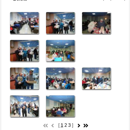
[
1
2
3
]