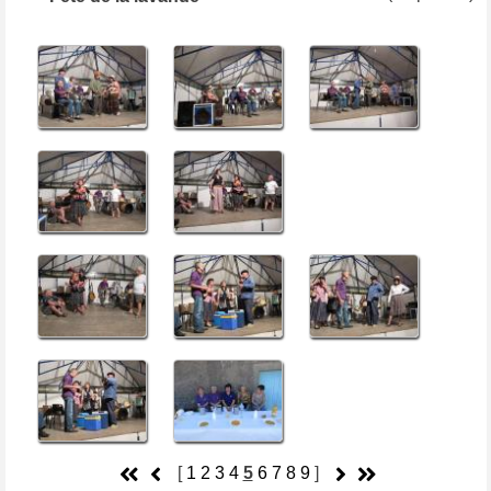
[
1
2
3
4
5
6
7
8
9
]