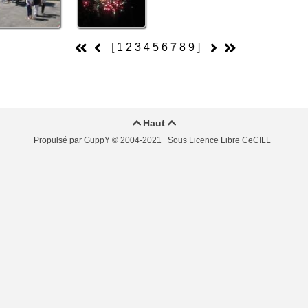
[
1
2
3
4
5
6
7
8
9
]
Haut


Propulsé par GuppY
© 2004-2021
Sous Licence Libre CeCILL