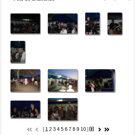
[
1
2
3
4
5
6
7
8
9
10
]