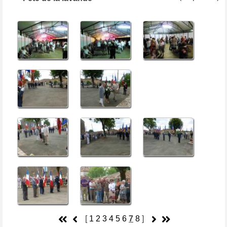
[
1
2
3
4
5
6
7
8
]